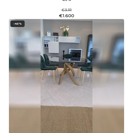
€3.111
€1.600
-40%