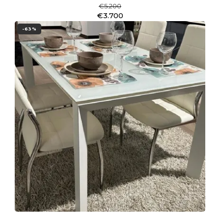
€5.200
€3.700
-63%