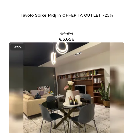
Tavolo Spike Midj In OFFERTA OUTLET -25%
€4.874
€3.656
-25%