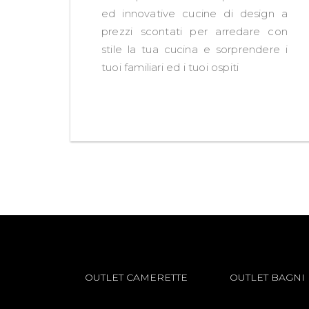
ed innovative cucine di design a
prezzi scontati per arredare con
stile la tua cucina e sorprendere i
tuoi familiari ed i tuoi ospiti
OUTLET CAMERETTE
OUTLET BAGNI