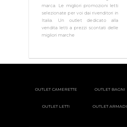
marca. Le migliori promozioni letti
selezionate per voi dai rivenditori in
Italia. Un outlet dedicato alla
vendita letti a prezzi scontati delle
migliori marche
OUTLET CAMERETTE
OUTLET BAGNI
OUTLET LETTI
OUTLET ARMADI